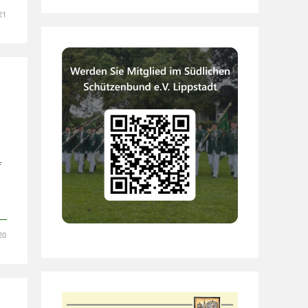
21
f
20