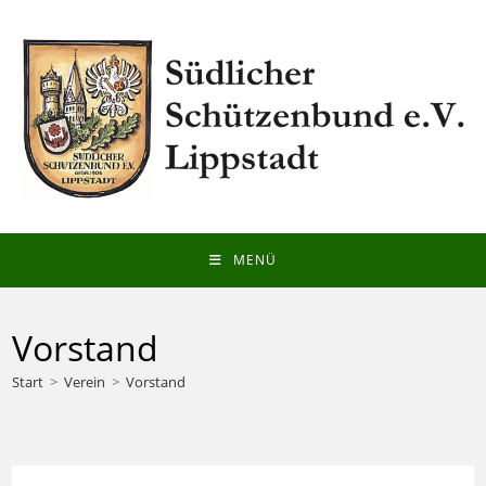
Zum
Inhalt
springen
MENÜ
Vorstand
Start
>
Verein
>
Vorstand