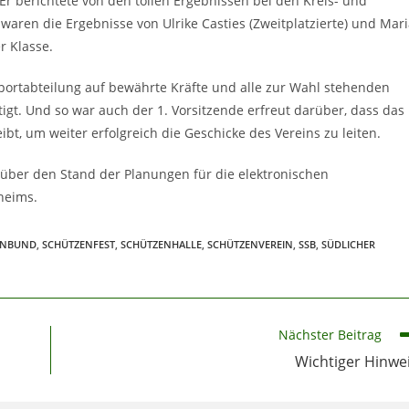
Er berichtete von den tollen Ergebnissen bei den Kreis- und
aren die Ergebnisse von Ulrike Casties (Zweitplatzierte) und Mar
r Klasse.
portabteilung auf bewährte Kräfte und alle zur Wahl stehenden
igt. Und so war auch der 1. Vorsitzende erfreut darüber, dass das
t, um weiter erfolgreich die Geschicke des Vereins zu leiten.
 über den Stand der Planungen für die elektronischen
heims.
ENBUND
,
SCHÜTZENFEST
,
SCHÜTZENHALLE
,
SCHÜTZENVEREIN
,
SSB
,
SÜDLICHER
Nächster Beitrag
Wichtiger Hinwe