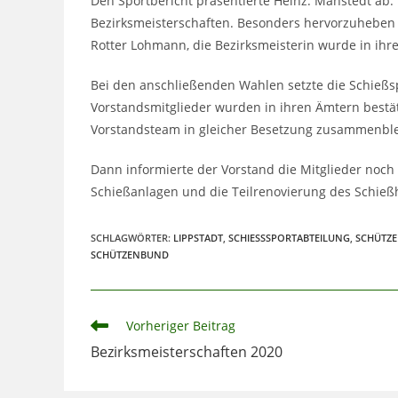
Den Sportbericht präsentierte Heinz. Manstedt ab. 
Bezirksmeisterschaften. Besonders hervorzuheben w
Rotter Lohmann, die Bezirksmeisterin wurde in ihre
Bei den anschließenden Wahlen setzte die Schießs
Vorstandsmitglieder wurden in ihren Ämtern bestät
Vorstandsteam in gleicher Besetzung zusammenbleib
Dann informierte der Vorstand die Mitglieder noch
Schießanlagen und die Teilrenovierung des Schieß
SCHLAGWÖRTER
:
LIPPSTADT
,
SCHIESSSPORTABTEILUNG
,
SCHÜTZ
SCHÜTZENBUND
Weitere
Vorheriger Beitrag
Artikel
Bezirksmeisterschaften 2020
ansehen