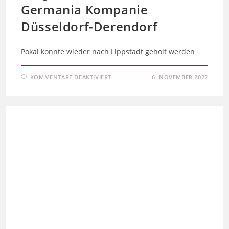
Germania Kompanie
Düsseldorf-Derendorf
Pokal konnte wieder nach Lippstadt geholt werden
FÜR
KOMMENTARE DEAKTIVIERT
6. NOVEMBER 2022
VERGLEICHSSCHIESSEN M
IT D
ER G
ERMANIA K
OMPANIE D
ÜSSELDORF-D
ERENDORF