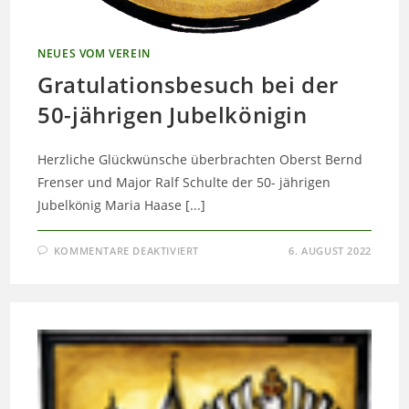
NEUES VOM VEREIN
Gratulationsbesuch bei der
50-jährigen Jubelkönigin
Herzliche Glückwünsche überbrachten Oberst Bernd
Frenser und Major Ralf Schulte der 50- jährigen
Jubelkönig Maria Haase [...]
FÜR
KOMMENTARE DEAKTIVIERT
6. AUGUST 2022
GRATULATIONSBESUCH
BEI
DER
50-
JÄHRIGEN
JUBELKÖNIGIN