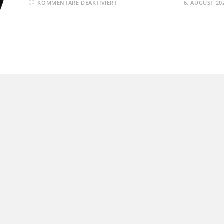
FÜR
KOMMENTARE DEAKTIVIERT
6. AUGUST 20
GRATULATIONSBESUCH
BEI
DER
50-
JÄHRIGEN
JUBELKÖNIGIN