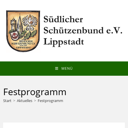
Zum
Inhalt
springen
MENÜ
Festprogramm
Start
>
Aktuelles
>
Festprogramm