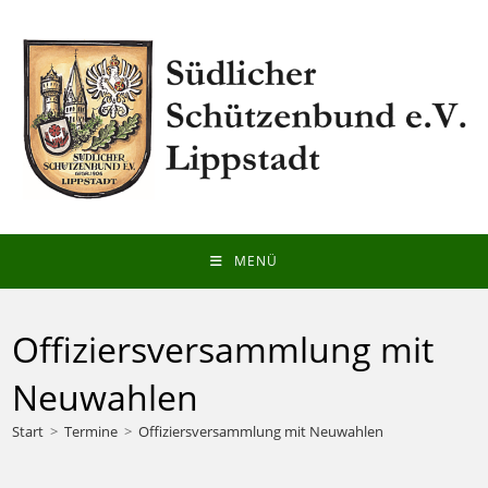
Zum
Inhalt
springen
MENÜ
Offiziersversammlung mit
Neuwahlen
Start
>
Termine
>
Offiziersversammlung mit Neuwahlen