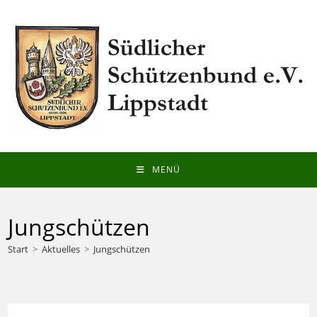
Zum
Inhalt
springen
MENÜ
Jungschützen
Start
>
Aktuelles
>
Jungschützen