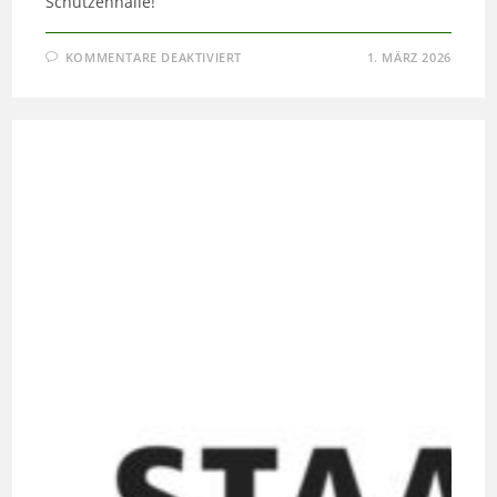
Schützenhalle!
FÜR
KOMMENTARE DEAKTIVIERT
1. MÄRZ 2026
JUNGSCHÜTZEN
SSB
LIPPSTADT
LADEN
EIN
ZUR
„ROLLIN’
&
DRINKIN’
PLANWAGENFAHRT“