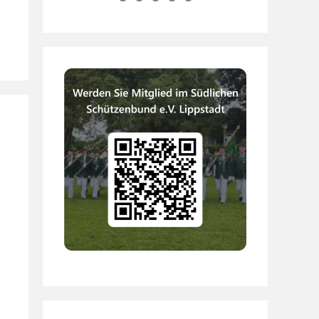
6
7
8
9
0