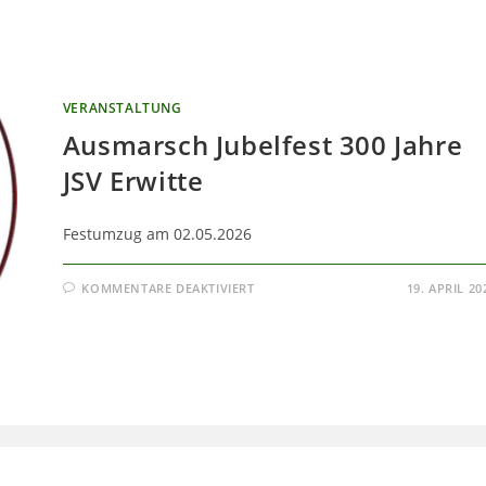
VERANSTALTUNG
Ausmarsch Jubelfest 300 Jahre
JSV Erwitte
Festumzug am 02.05.2026
FÜR
KOMMENTARE DEAKTIVIERT
19. APRIL 20
AUSMARSCH
JUBELFEST
300
JAHRE
JSV
ERWITTE